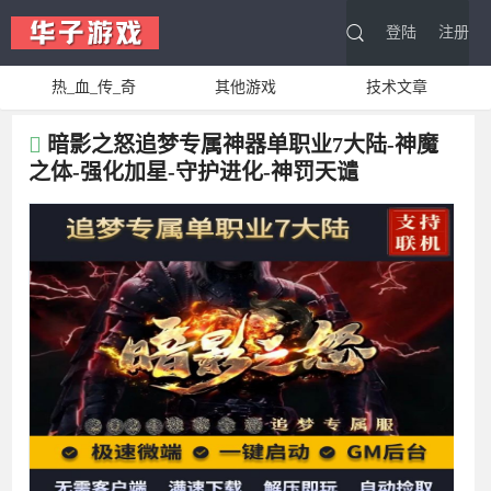
登陆
注册
热_血_传_奇
其他游戏
技术文章
暗影之怒追梦专属神器单职业7大陆-神魔
之体-强化加星-守护进化-神罚天谴