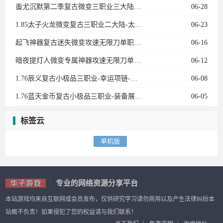
蚩尤沉默第二季复古微变三职业三大陆-神宠进化-生肖合成-技能强化-称号晋升-神机子
06-28
1.85太子火龙微变复古三职业二大陆-太子神珠-生命之源-天书使者-特殊锻造
06-23
起飞神器复古迷失微变攻速无限刀单职业11大陆-进阶礼包-召唤神兽-剑甲强化-特戒大师
06-16
暗夜提灯人微变专属神器攻速无限刀单职业五大陆-神兽空间-生肖强化-历练成佛
06-12
1.76辰义复古小极品三职业-幸运项链-武器炼化-皇榜回收
06-08
1.76蓝天金币复古小极品三职业-装备展示-蓝天衣服-武林至尊-黄金神兵
06-05
标签云
单机版
专业的网络资源分享平台
本站游戏均来自互联网或会员发布，仅供研究学习请勿商用以及产生法律纠纷本
站概不负责！如果侵犯了您的权益请与我们联系！