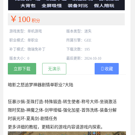
￥100
积分
游戏类型：单机游戏
版本类型：迷失
职业模式：单职业
所属引擎：GEE
补丁模式：微端免补丁
下载次数：195
版本大小：0
最后更新：2024-10-10
立即下载
无演示
收藏
暗影之怒追梦神器剧情单职业7大陆
狂暴沙捐-圣珠打造-特殊锻造-转生使者-称号大师-坐骑激活
限时奖励-神魔之体-剑甲增幅-强化加星-首饰洗练-装备分解
时装光环-夏禹剑-剧情任务
更多详细的教程，更精彩的游戏内容请游戏内探索。