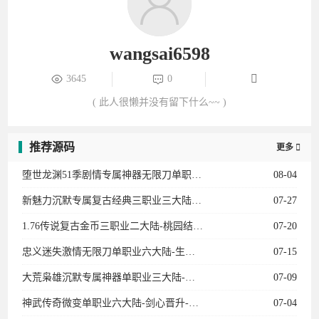
wangsai6598
3645
0
( 此人很懒并没有留下什么~~ )
推荐源码
更多

堕世龙渊51季剧情专属神器无限刀单职业12大陆-勋章升级-骑士团-装备强化-BUFF系统
08-04
新魅力沉默专属复古经典三职业三大陆-法师宝宝-专属副本-卡牌收集-天师神荼-英雄圣碑
07-27
1.76传说复古金币三职业二大陆-桃园结义-传说女儿国-龍的传人-衣服互换-复古龙珠
07-20
忠义迷失激情无限刀单职业六大陆-生肖-魂骨-灵宠-召唤葫芦娃-龙宫探宝-星空棋局
07-15
大荒枭雄沉默专属神器单职业三大陆-宠物系统-装备加星-神兵阁-装备附魔-魔器融合
07-09
神武传奇微变单职业六大陆-剑心晋升-天赋觉醒-十二生肖-剑甲强化-天书奇录-剑甲BUFF
07-04