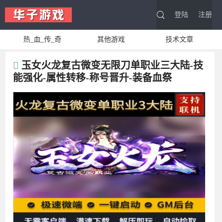
登陆
注册
热_血_传_奇
其他游戏
技术文章
玉女火龙复古微变无限刀单职业三大陆-技
能强化-属性转移-称号晋升-装备血祭