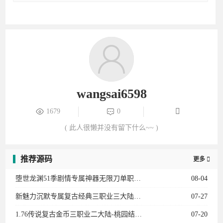
( 此人很懒并没有留下什么~~ )
推荐源码
更多

堕世龙渊51季剧情专属神器无限刀单职业12大陆-勋章升级-骑士团-装备强化-BUFF系统
08-04
新魅力沉默专属复古经典三职业三大陆-法师宝宝-专属副本-卡牌收集-天师神荼-英雄圣碑
07-27
1.76传说复古金币三职业二大陆-桃园结义-传说女儿国-龍的传人-衣服互换-复古龙珠
07-20
忠义迷失激情无限刀单职业六大陆-生肖-魂骨-灵宠-召唤葫芦娃-龙宫探宝-星空棋局
07-15
大荒枭雄沉默专属神器单职业三大陆-宠物系统-装备加星-神兵阁-装备附魔-魔器融合
07-09
神武传奇微变单职业六大陆-剑心晋升-天赋觉醒-十二生肖-剑甲强化-天书奇录-剑甲BUFF
07-04
蚩尤沉默第二季复古微变三职业三大陆-神宠进化-生肖合成-技能强化-称号晋升-神机子
06-28
1.85太子火龙微变复古三职业二大陆-太子神珠-生命之源-天书使者-特殊锻造
06-23
起飞神器复古迷失微变攻速无限刀单职业11大陆-进阶礼包-召唤神兽-剑甲强化-特戒大师
06-16
暗夜提灯人微变专属神器攻速无限刀单职业五大陆-神兽空间-生肖强化-历练成佛
06-12