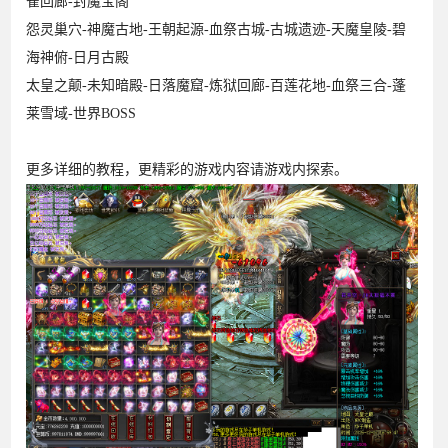
雀回廊-封魔宝阁
怨灵巢穴-神魔古地-王朝起源-血祭古城-古城遗迹-天魔皇陵-碧
海神俯-日月古殿
太皇之颠-未知暗殿-日落魔窟-炼狱回廊-百莲花地-血祭三合-蓬
莱雪域-世界BOSS
更多详细的教程，更精彩的游戏内容请游戏内探索。