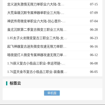
1.76辰义复古小极品三职业-幸运项链-武器炼化-皇榜回收
06-08
1.76蓝天金币复古小极品三职业-装备展示-蓝天衣服-武林至尊-黄金神兵
06-05
标签云
单机版
专业的网络资源分享平台
本站游戏均来自互联网或会员发布，仅供研究学习请勿商用以及产生法律纠纷本
站概不负责！如果侵犯了您的权益请与我们联系！
关于我们
｜
免责声明
｜
淘宝地址
Copyright © 2015-2017 华子单机游戏✪ 版权所有