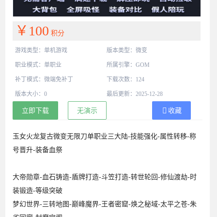
￥100
积分
游戏类型：单机游戏
版本类型：微变
职业模式：单职业
所属引擎：GOM
补丁模式：微端免补丁
下载次数：124
版本大小：0
最后更新：2025-12-28
立即下载
无演示
收藏
玉女火龙复古微变无限刀单职业三大陆-技能强化-属性转移-称
号晋升-装备血祭
大帝勋章-血石铸造-盾牌打造-斗笠打造-转世轮回-修仙渡劫-时
装锻造-等级突破
梦幻世界-三转地图-巅峰魔界-王者密窟-焕之秘域-太平之苍-朱