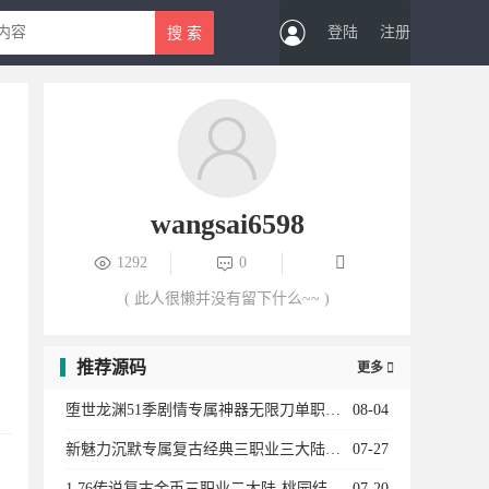
登陆
注册
wangsai6598
1292
0
( 此人很懒并没有留下什么~~ )
推荐源码
更多

堕世龙渊51季剧情专属神器无限刀单职业12大陆-勋章升级-骑士团-装备强化-BUFF系统
08-04
新魅力沉默专属复古经典三职业三大陆-法师宝宝-专属副本-卡牌收集-天师神荼-英雄圣碑
07-27
1.76传说复古金币三职业二大陆-桃园结义-传说女儿国-龍的传人-衣服互换-复古龙珠
07-20