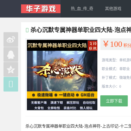
热_血_传_奇
其他游戏
杀心沉默专属神器单职业四大陆-泡点神
￥100
积
游戏类型：单机游
职业模式：单职业
补丁模式：微端免

版本大小：0
立即下载
杀心沉默专属神器单职业四大陆-泡点神符-上古印记-十二生