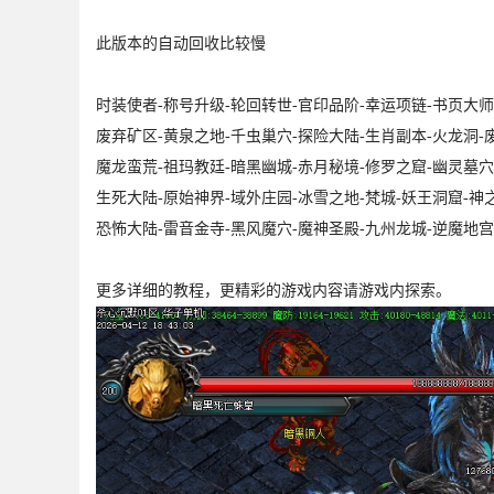
此版本的自动回收比较慢
时装使者-称号升级-轮回转世-官印品阶-幸运项链-书页大师
废弃矿区-黄泉之地-千虫巢穴-探险大陆-生肖副本-火龙洞-
魔龙蛮荒-祖玛教廷-暗黑幽城-赤月秘境-修罗之窟-幽灵墓穴
生死大陆-原始神界-域外庄园-冰雪之地-梵城-妖王洞窟-神
恐怖大陆-雷音金寺-黑风魔穴-魔神圣殿-九州龙城-逆魔地宫
更多详细的教程，更精彩的游戏内容请游戏内探索。