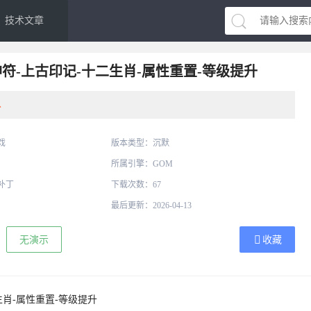
技术文章
符-上古印记-十二生肖-属性重置-等级提升
分
戏
版本类型：沉默
所属引擎：GOM
补丁
下载次数：67
最后更新：2026-04-13
无演示
收藏
肖-属性重置-等级提升