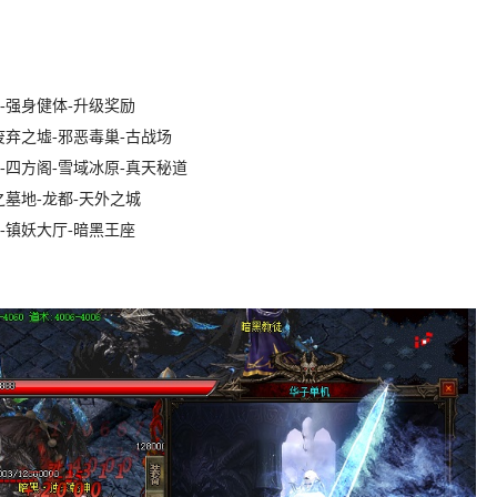
-强身健体-升级奖励
废弃之墟-邪恶毒巢-古战场
-四方阁-雪域冰原-真天秘道
之墓地-龙都-天外之城
-镇妖大厅-暗黑王座