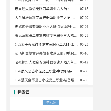
忠义迷失激情无限刀单职业六大陆-生肖-魂骨-灵宠-召唤葫芦娃-龙宫探宝-星空棋局
07-15
大荒枭雄沉默专属神器单职业三大陆-宠物系统-装备加星-神兵阁-装备附魔-魔器融合
07-09
神武传奇微变单职业六大陆-剑心晋升-天赋觉醒-十二生肖-剑甲强化-天书奇录-剑甲BUFF
07-04
蚩尤沉默第二季复古微变三职业三大陆-神宠进化-生肖合成-技能强化-称号晋升-神机子
06-28
1.85太子火龙微变复古三职业二大陆-太子神珠-生命之源-天书使者-特殊锻造
06-23
起飞神器复古迷失微变攻速无限刀单职业11大陆-进阶礼包-召唤神兽-剑甲强化-特戒大师
06-16
暗夜提灯人微变专属神器攻速无限刀单职业五大陆-神兽空间-生肖强化-历练成佛
06-12
1.76辰义复古小极品三职业-幸运项链-武器炼化-皇榜回收
06-08
1.76蓝天金币复古小极品三职业-装备展示-蓝天衣服-武林至尊-黄金神兵
06-05
标签云
单机版