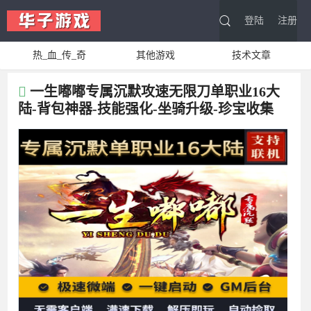
登陆
注册
热_血_传_奇
其他游戏
技术文章
一生嘟嘟专属沉默攻速无限刀单职业16大
陆-背包神器-技能强化-坐骑升级-珍宝收集