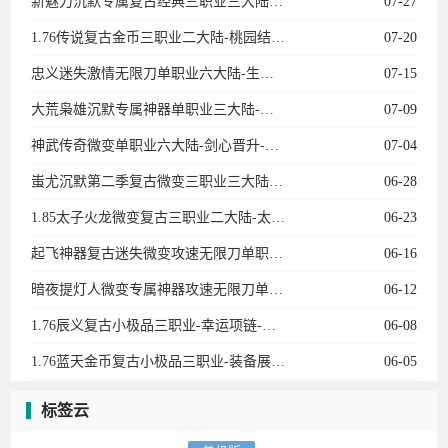
新魅力沉默专属复古经典三职业三大陆-法师宝宝-专属副本-卡牌收集-天师神荼-英雄圣碑
07-27
1.76传说复古金币三职业二大陆-桃园结义-传说女儿国-龍的传人-衣服互换-复古龙珠
07-20
忠义迷失激情无限刀单职业六大陆-生肖-魂骨-灵宠-召唤葫芦娃-龙宫探宝-星空棋局
07-15
大荒枭雄沉默专属神器单职业三大陆-宠物系统-装备加星-神兵阁-装备附魔-魔器融合
07-09
神武传奇微变单职业六大陆-剑心晋升-天赋觉醒-十二生肖-剑甲强化-天书奇录-剑甲BUFF
07-04
蚩尤沉默第二季复古微变三职业三大陆-神宠进化-生肖合成-技能强化-称号晋升-神机子
06-28
1.85太子火龙微变复古三职业二大陆-太子神珠-生命之源-天书使者-特殊锻造
06-23
起飞神器复古迷失微变攻速无限刀单职业11大陆-进阶礼包-召唤神兽-剑甲强化-特戒大师
06-16
暗夜提灯人微变专属神器攻速无限刀单职业五大陆-神兽空间-生肖强化-历练成佛
06-12
1.76辰义复古小极品三职业-幸运项链-武器炼化-皇榜回收
06-08
1.76蓝天金币复古小极品三职业-装备展示-蓝天衣服-武林至尊-黄金神兵
06-05
标签云