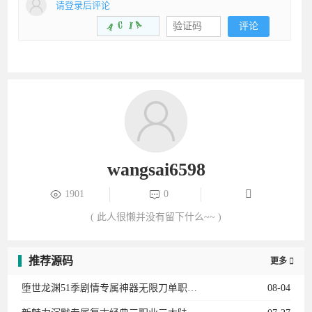
请登录后评论
评论
wangsai6598
1901
0
( 此人很懒并没有留下什么~~ )
推荐源码
更多

堕世龙渊51季剧情专属神器无限刀单职业12大陆-勋章升级-骑士团-装备强化-BUFF系统
08-04