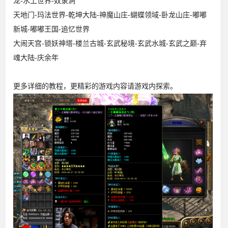
龙-水上世界-奴隶洞
天地门-玛法世界-乾坤大陆-神魔山庄-蝴蝶领域-卧龙山庄-嘟嘟
新城-嘟嘟王国-追忆世界
大闹天宫-锁妖神塔-楼兰古城-玄武秘境-玄武水城-玄武之巅-弃
魂大陆-庆余年
更多详细的教程，更精彩的游戏内容请游戏内探索。