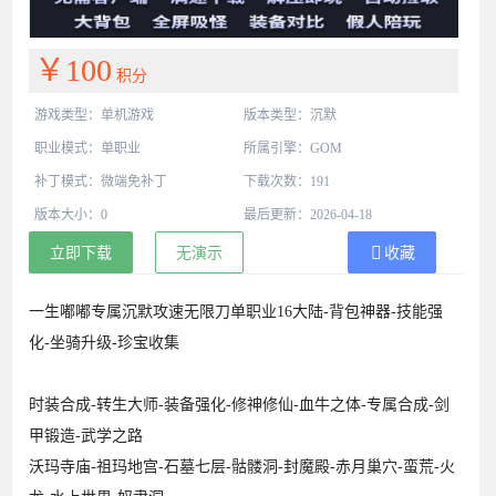
￥100
积分
游戏类型：单机游戏
版本类型：沉默
职业模式：单职业
所属引擎：GOM
补丁模式：微端免补丁
下载次数：191
版本大小：0
最后更新：2026-04-18
立即下载
无演示
收藏
一生嘟嘟专属沉默攻速无限刀单职业16大陆-背包神器-技能强
化-坐骑升级-珍宝收集
时装合成-转生大师-装备强化-修神修仙-血牛之体-专属合成-剑
甲锻造-武学之路
沃玛寺庙-祖玛地宫-石墓七层-骷髅洞-封魔殿-赤月巢穴-蛮荒-火